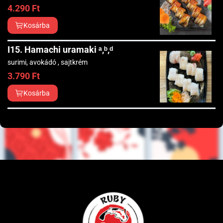
4.290
Ft
Kosárba
I15. Hamachi uramaki ᵃ,ᵇ,ᵈ
surimi, avokádó , sajtkrém
3.790
Ft
Kosárba