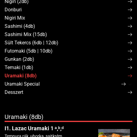
Nigiri (2db)
Donburi
Nigiri Mix
Sashimi (4db)
Sashimi Mix (15db)
Sült Tekercs (6db | 12db)
Futomaki (5db | 10db)
Gunkan (2db)
Temaki (1db)
Uramaki (8db)
Uramaki Special
Desszert
Uramaki (8db)
I1. Lazac Uramaki 1 ᵃ,ᵇ,ᵈ
Tempura rák, uborka, sajtkrém