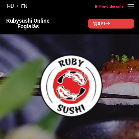
Skip
HU
EN
Pre-order only
to
content
Rubysushi Online
0
Ft
Foglalás