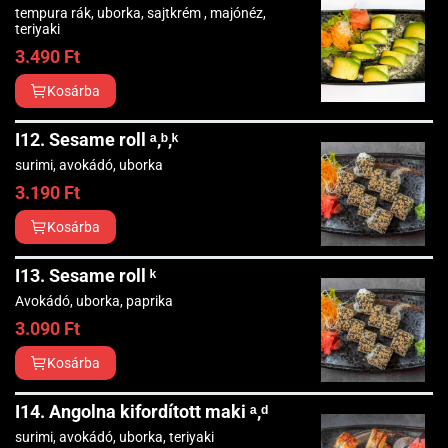
tempura rák, uborka, sajtkrém , majónéz,
teriyaki
3.490
Ft
Kosárba
I12. Sesame roll ᵃ,ᵇ,ᵏ
surimi, avokádó, uborka
3.190
Ft
Kosárba
I13. Sesame roll ᵏ
Avokádó, uborka, paprika
3.090
Ft
Kosárba
I14. Angolna kifordított maki ᵃ,ᵈ
surimi, avokádó, uborka, teriyaki