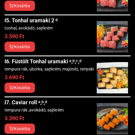
Kosárba
I5. Tonhal uramaki 2 ᵈ
tonhal, avokádó, sajtkrém
3.590
Ft
Kosárba
I6. Füstölt Tonhal uramaki ᵃ,ᵇ,ᶜ,ᵈ
tempura rák, uborka, sajtkrém, majónéz, teriyaki
3.690
Ft
Kosárba
I7. Caviar roll ᵃ,ᵇ,ᵈ
tempura rák ,avokádó, sajtkrém
3.390
Ft
Kosárba