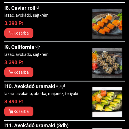
I8. Caviar roll ᵈ
lazac, avokádó, sajtkrém
3.390
Ft
Kosárba
I9. California ᵈ,ᵏ
lazac, avokádó, sajtkrém
3.390
Ft
Kosárba
I10. Avokádó uramaki ᵃ,ᶜ,ᵈ
lazac , avokádó, uborka, majónéz, teriyaki
3.490
Ft
Kosárba
I11. Avokádó uramaki (8db)