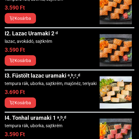
3.590
Ft
Kosárba
I2. Lazac Uramaki 2 ᵈ
lazac, avokádó, sajtkrém
3.590
Ft
Kosárba
I3. Füstölt lazac uramaki ᵃ,ᵇ,ᶜ,ᵈ
tempura rák, uborka, sajtkrém, majónéz, teriyaki
3.690
Ft
Kosárba
I4. Tonhal uramaki 1 ᵃ,ᵇ,ᵈ
tempura rák, uborka, sajtkrém
3.590
Ft