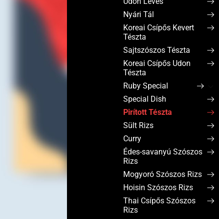
Udon Leves
Nyári Tál
Koreai Csípős Kevert
Tészta
Sajtszószos Tészta
Koreai Csípős Udon
Tészta
Ruby Special
Special Dish
Pirított Tészta
Sült Rizs
Curry
Édes-savanyú Szószos
Rizs
Mogyoró Szószos Rizs
Hoisin Szószos Rizs
Thai Csípős Szószos
Rizs