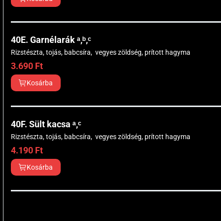
40E. Garnélarák ᵃ,ᵇ,ᶜ
Rizstészta, tojás, babcsíra, vegyes zöldség, prított hagyma
3.690
Ft
Kosárba
40F. Sült kacsa ᵃ,ᶜ
Rizstészta, tojás, babcsíra, vegyes zöldség, prított hagyma
4.190
Ft
Kosárba