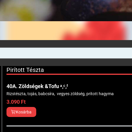
Pirított Tészta
40A. Zöldségek &Tofu ᵃ,ᶜ,ᶠ
Rizstészta, tojás, babcsíra, vegyes zöldség, prított hagyma
3.090
Ft
Kosárba