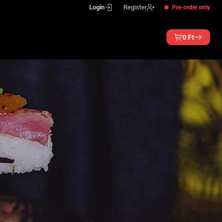
Login
Register
Pre-order only
0
Ft