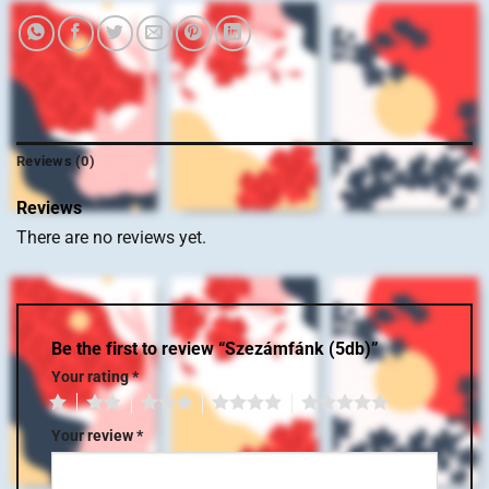
Reviews (0)
Reviews
There are no reviews yet.
Be the first to review “Szezámfánk (5db)”
Your rating
*
1
2
3
4
5
Your review
*