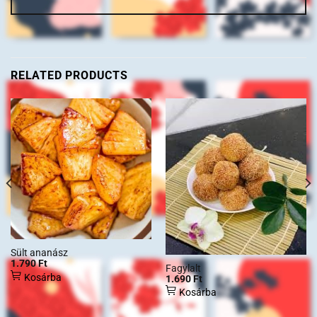
RELATED PRODUCTS
Sült ananász
1.790
Ft
Fagylalt
Kosárba
1.690
Ft
Kosárba