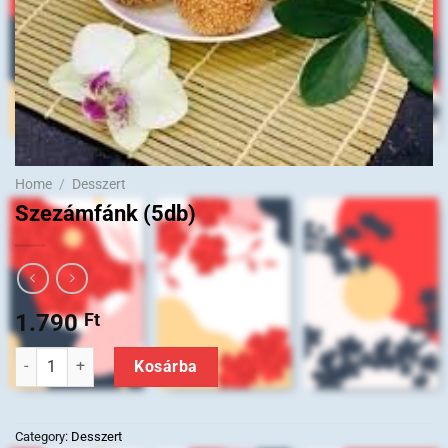
Home
/
Desszert
Szezámfánk (5db)
1.790
Ft
Szezámfánk (5db) quantity
Kosárba
Category:
Desszert