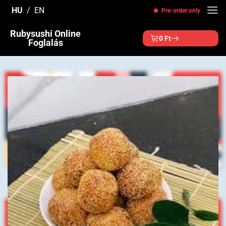
Skip
HU
EN
Pre-order only
to
content
Rubysushi Online
0
Ft
Foglalás